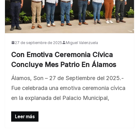
27 de septiembre de 2025
Miguel Valenzuela
Con Emotiva Ceremonia Cívica
Concluye Mes Patrio En Álamos
BLOG
Jose Felix Gomez Anduro rector de la UTE
Álamos, Son – 27 de Septiembre del 2025.-
Universidad Tecnológica de Etchojoa
Fue celebrada una emotiva ceremonia cívica
presente en la conferencia del gobernador
en la explanada del Palacio Municipal,
de Sonora Dr. Alfonso Durazo se esperan
importantes anuncios en el tema de salud
Leer más
para la Universidad y para el municipio