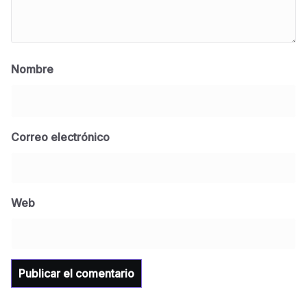
Nombre
Correo electrónico
BLOG
Jose Felix Gomez Anduro rector de la UTE
Universidad Tecnológica de Etchojoa
Web
presente en la conferencia del gobernador
de Sonora Dr. Alfonso Durazo se esperan
importantes anuncios en el tema de salud
para la Universidad y para el municipio