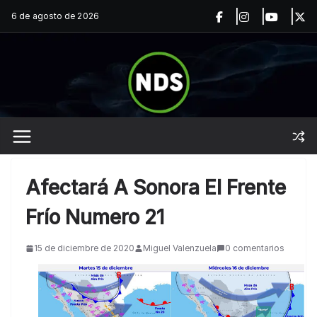
Saltar
6 de agosto de 2026
al
contenido
Afectará A Sonora El Frente
Frío Numero 21
15 de diciembre de 2020
Miguel Valenzuela
0 comentarios