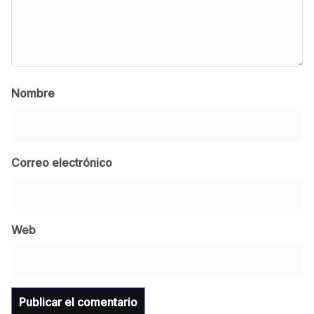
Nombre
Correo electrónico
BLOG
Jose Felix Gomez Anduro rector de la UTE
Universidad Tecnológica de Etchojoa
Web
presente en la conferencia del gobernador
de Sonora Dr. Alfonso Durazo se esperan
importantes anuncios en el tema de salud
para la Universidad y para el municipio