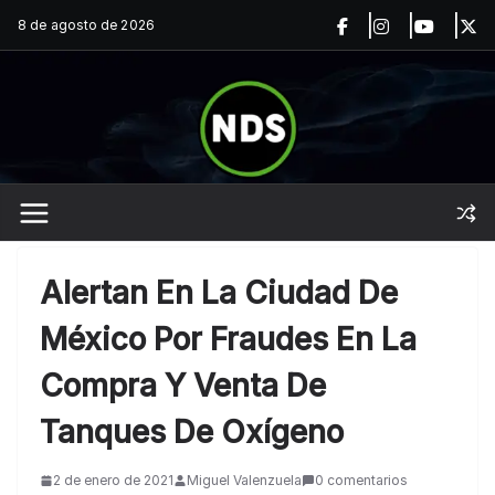
Saltar
8 de agosto de 2026
al
contenido
Alertan En La Ciudad De
México Por Fraudes En La
Compra Y Venta De
Tanques De Oxígeno
2 de enero de 2021
Miguel Valenzuela
0 comentarios