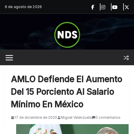
Saltar
6 de agosto de 2026
al
contenido
AMLO Defiende El Aumento
Del 15 Porciento Al Salario
Mínimo En México
17 de diciembre de 2020
Miguel Valenzuela
0 comentarios