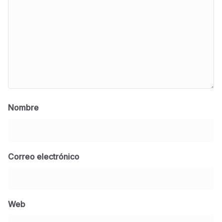
Nombre
Correo electrónico
BLOG
Jose Felix Gomez Anduro rector de la UTE
Universidad Tecnológica de Etchojoa
Web
presente en la conferencia del gobernador