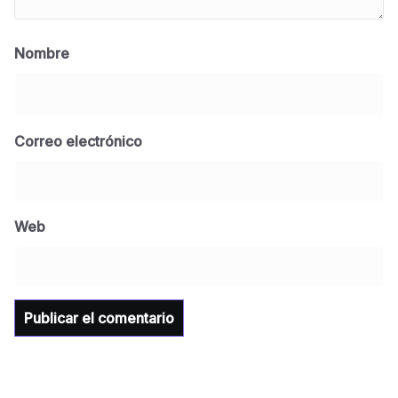
Nombre
Correo electrónico
BLOG
Jose Felix Gomez Anduro rector de la UTE
Universidad Tecnológica de Etchojoa
Web
presente en la conferencia del gobernador
de Sonora Dr. Alfonso Durazo se esperan
importantes anuncios en el tema de salud
para la Universidad y para el municipio