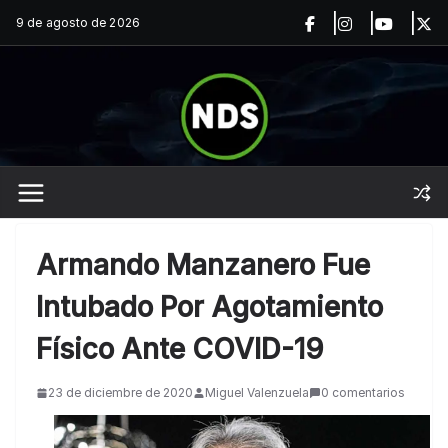
Saltar
9 de agosto de 2026
al
contenido
Armando Manzanero Fue
Intubado Por Agotamiento
Físico Ante COVID-19
23 de diciembre de 2020
Miguel Valenzuela
0 comentarios