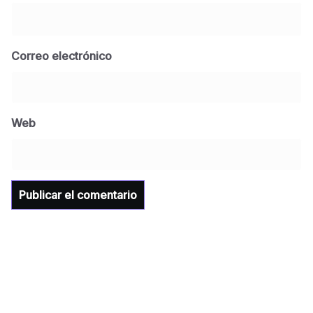
Correo electrónico
BLOG
Jose Felix Gomez Anduro rector de la UTE
Universidad Tecnológica de Etchojoa
Web
presente en la conferencia del gobernador
de Sonora Dr. Alfonso Durazo se esperan
importantes anuncios en el tema de salud
para la Universidad y para el municipio