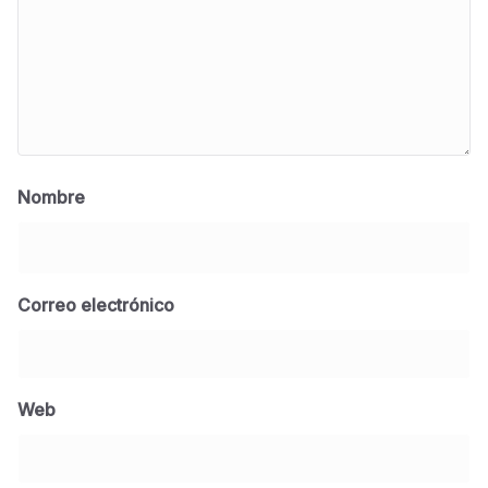
Nombre
Correo electrónico
BLOG
Jose Felix Gomez Anduro rector de la UTE
Universidad Tecnológica de Etchojoa
Web
presente en la conferencia del gobernador
de Sonora Dr. Alfonso Durazo se esperan