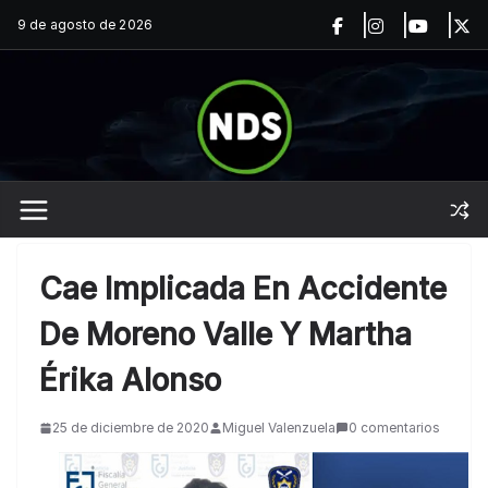
Saltar
9 de agosto de 2026
al
contenido
Cae Implicada En Accidente
De Moreno Valle Y Martha
Érika Alonso
25 de diciembre de 2020
Miguel Valenzuela
0 comentarios