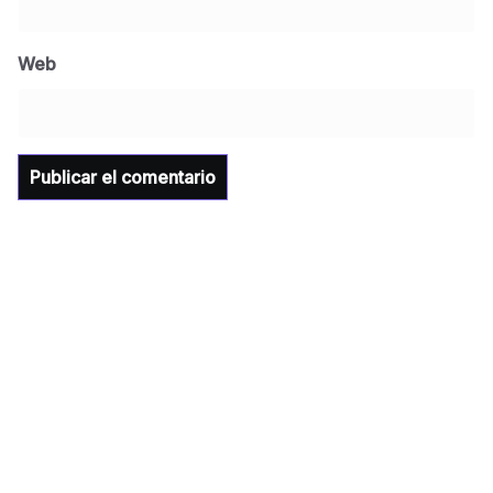
Jose Felix Gomez Anduro rector de la UTE
Universidad Tecnológica de Etchojoa
Web
presente en la conferencia del gobernador
de Sonora Dr. Alfonso Durazo se esperan
importantes anuncios en el tema de salud
para la Universidad y para el municipio