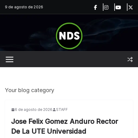
Saltar
9 de agosto de 2026
al
contenido
Blog
Your blog category
6 de agosto de 2026
STAFF
Jose Felix Gomez Anduro Rector
De La UTE Universidad