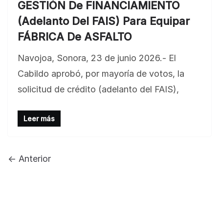
GESTIÓN De FINANCIAMIENTO
(Adelanto Del FAIS) Para Equipar
FÁBRICA De ASFALTO
Navojoa, Sonora, 23 de junio 2026.- El
BLOG
Cabildo aprobó, por mayoría de votos, la
Jose Felix Gomez Anduro rector de la UTE
solicitud de crédito (adelanto del FAIS),
Universidad Tecnológica de Etchojoa
presente en la conferencia del gobernador
Leer más
de Sonora Dr. Alfonso Durazo se esperan
importantes anuncios en el tema de salud
para la Universidad y para el municipio
← Anterior