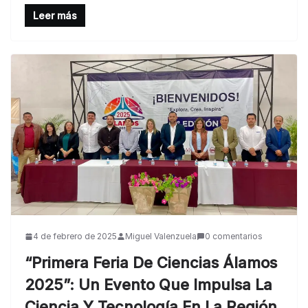
Leer más
4 de febrero de 2025
Miguel Valenzuela
0 comentarios
“Primera Feria De Ciencias Álamos
2025”: Un Evento Que Impulsa La
Ciencia Y Tecnología En La Región