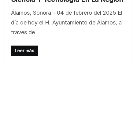
BLOG
Jose Felix Gomez Anduro rector de la UTE
Álamos, Sonora – 04 de febrero del 2025 El
Universidad Tecnológica de Etchojoa
día de hoy el H. Ayuntamiento de Álamos, a
presente en la conferencia del gobernador
través de
de Sonora Dr. Alfonso Durazo se esperan
importantes anuncios en el tema de salud
Leer más
para la Universidad y para el municipio