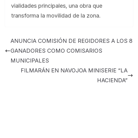
vialidades principales, una obra que
transforma la movilidad de la zona.
BLOG
Jose Felix Gomez Anduro rector de la UTE
ANUNCIA COMISIÓN DE REGIDORES A LOS 8
Universidad Tecnológica de Etchojoa
GANADORES COMO COMISARIOS
presente en la conferencia del gobernador
MUNICIPALES
de Sonora Dr. Alfonso Durazo se esperan
importantes anuncios en el tema de salud
FILMARÁN EN NAVOJOA MINISERIE “LA
para la Universidad y para el municipio
HACIENDA”