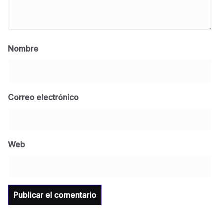
Nombre
Correo electrónico
BLOG
Jose Felix Gomez Anduro rector de la UTE
Universidad Tecnológica de Etchojoa
Web
presente en la conferencia del gobernador
de Sonora Dr. Alfonso Durazo se esperan
importantes anuncios en el tema de salud
para la Universidad y para el municipio