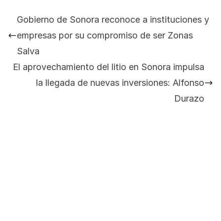
BLOG
Gobierno de Sonora reconoce a instituciones y
Jose Felix Gomez Anduro rector de la UTE
empresas por su compromiso de ser Zonas
Universidad Tecnológica de Etchojoa
Salva
presente en la conferencia del gobernador
El aprovechamiento del litio en Sonora impulsa
de Sonora Dr. Alfonso Durazo se esperan
importantes anuncios en el tema de salud
la llegada de nuevas inversiones: Alfonso
para la Universidad y para el municipio
Durazo