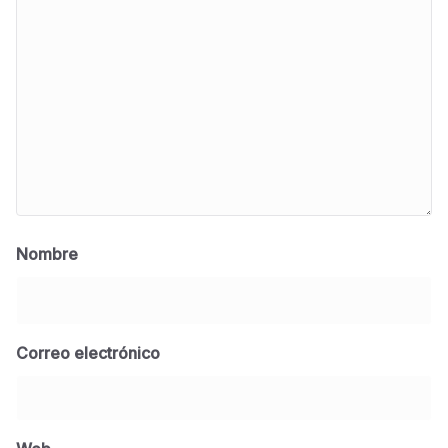
Nombre
Correo electrónico
BLOG
Jose Felix Gomez Anduro rector de la UTE
Universidad Tecnológica de Etchojoa