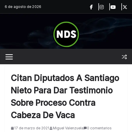
Saltar
6 de agosto de 2026
al
contenido
Citan Diputados A Santiago
Nieto Para Dar Testimonio
Sobre Proceso Contra
Cabeza De Vaca
17 de marzo de 2021
Miguel Valenzuela
0 comentarios