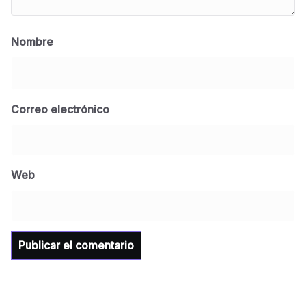
Nombre
Correo electrónico
BLOG
Jose Felix Gomez Anduro rector de la UTE
Universidad Tecnológica de Etchojoa
Web
presente en la conferencia del gobernador
de Sonora Dr. Alfonso Durazo se esperan
importantes anuncios en el tema de salud
para la Universidad y para el municipio