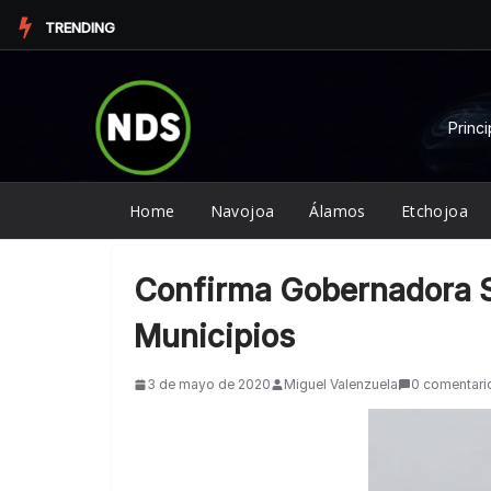
Saltar
TRENDING
al
contenido
Princi
Home
Navojoa
Álamos
Etchojoa
Confirma Gobernadora S
Municipios
3 de mayo de 2020
Miguel Valenzuela
0 comentari