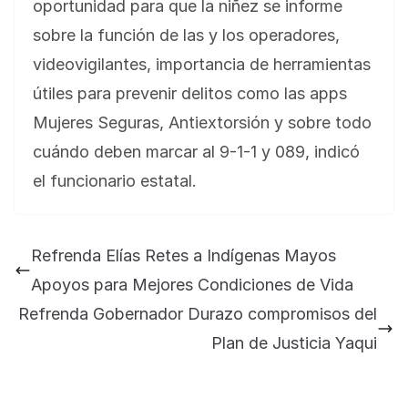
oportunidad para que la niñez se informe
sobre la función de las y los operadores,
videovigilantes, importancia de herramientas
útiles para prevenir delitos como las apps
Mujeres Seguras, Antiextorsión y sobre todo
cuándo deben marcar al 9-1-1 y 089, indicó
el funcionario estatal.
BLOG
Jose Felix Gomez Anduro rector de la UTE
Universidad Tecnológica de Etchojoa
Refrenda Elías Retes a Indígenas Mayos
presente en la conferencia del gobernador
Apoyos para Mejores Condiciones de Vida
de Sonora Dr. Alfonso Durazo se esperan
importantes anuncios en el tema de salud
Refrenda Gobernador Durazo compromisos del
para la Universidad y para el municipio
Plan de Justicia Yaqui