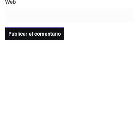
Web
presente en la conferencia del gobernador
de Sonora Dr. Alfonso Durazo se esperan
importantes anuncios en el tema de salud
para la Universidad y para el municipio