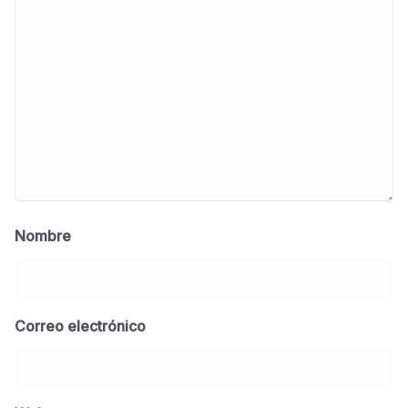
Nombre
Correo electrónico
BLOG
Jose Felix Gomez Anduro rector de la UTE
Universidad Tecnológica de Etchojoa