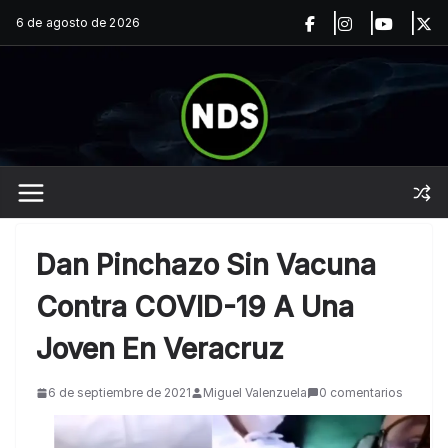
Saltar
6 de agosto de 2026
al
contenido
Dan Pinchazo Sin Vacuna
Contra COVID-19 A Una
Joven En Veracruz
6 de septiembre de 2021
Miguel Valenzuela
0 comentarios