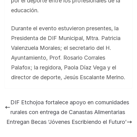
por el deporte entre los profesionales de la
educación.
Durante el evento estuvieron presentes, la
Presidenta de DIF Municipal, Mtra. Patricia
Valenzuela Morales; el secretario del H.
Ayuntamiento, Prof. Rosario Corrales
Palafox; la regidora, Paola Díaz Vega y el
BLOG
Jose Felix Gomez Anduro rector de la UTE
director de deporte, Jesús Escalante Merino.
Universidad Tecnológica de Etchojoa
presente en la conferencia del gobernador
DIF Etchojoa fortalece apoyo en comunidades
de Sonora Dr. Alfonso Durazo se esperan
importantes anuncios en el tema de salud
rurales con entrega de Canastas Alimentarias
para la Universidad y para el municipio
Entregan Becas ‘Jóvenes Escribiendo el Futuro’