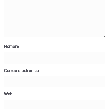
Nombre
Correo electrónico
BLOG
Jose Felix Gomez Anduro rector de la UTE
Universidad Tecnológica de Etchojoa
Web
presente en la conferencia del gobernador
de Sonora Dr. Alfonso Durazo se esperan