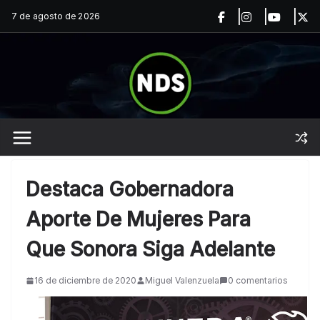
Saltar
7 de agosto de 2026
al
contenido
Destaca Gobernadora
Aporte De Mujeres Para
Que Sonora Siga Adelante
16 de diciembre de 2020
Miguel Valenzuela
0 comentarios