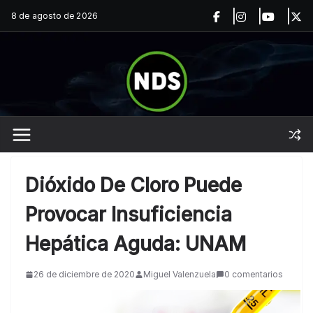
Saltar
8 de agosto de 2026
al
contenido
Dióxido De Cloro Puede
Provocar Insuficiencia
Hepática Aguda: UNAM
26 de diciembre de 2020
Miguel Valenzuela
0 comentarios