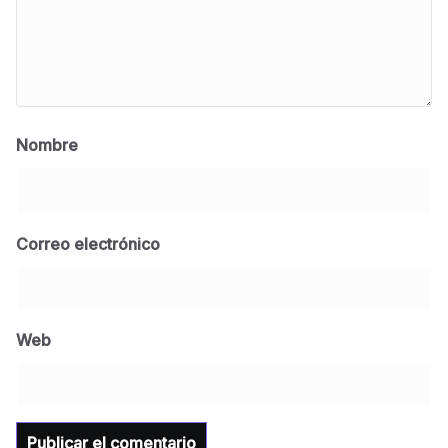
Nombre
Correo electrónico
BLOG
Jose Felix Gomez Anduro rector de la UTE
Universidad Tecnológica de Etchojoa
Web
presente en la conferencia del gobernador
de Sonora Dr. Alfonso Durazo se esperan
importantes anuncios en el tema de salud
para la Universidad y para el municipio