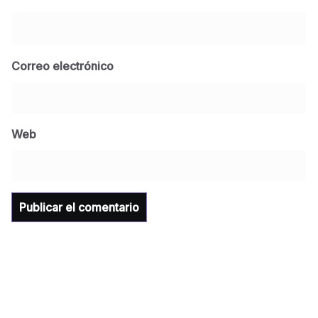
Correo electrónico
BLOG
Jose Felix Gomez Anduro rector de la UTE
Universidad Tecnológica de Etchojoa
Web
presente en la conferencia del gobernador
de Sonora Dr. Alfonso Durazo se esperan
importantes anuncios en el tema de salud
para la Universidad y para el municipio