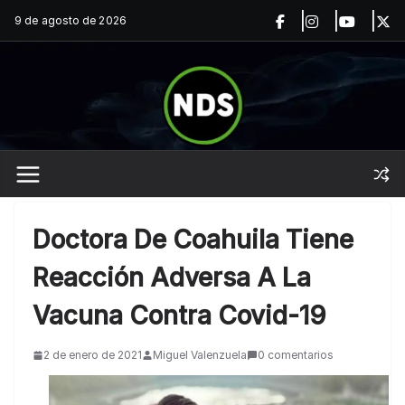
Saltar
9 de agosto de 2026
al
contenido
Doctora De Coahuila Tiene
Reacción Adversa A La
Vacuna Contra Covid-19
2 de enero de 2021
Miguel Valenzuela
0 comentarios