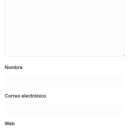
Nombre
Correo electrónico
BLOG
Jose Felix Gomez Anduro rector de la UTE
Universidad Tecnológica de Etchojoa
Web
presente en la conferencia del gobernador