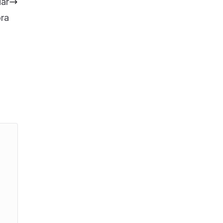
iar
ra