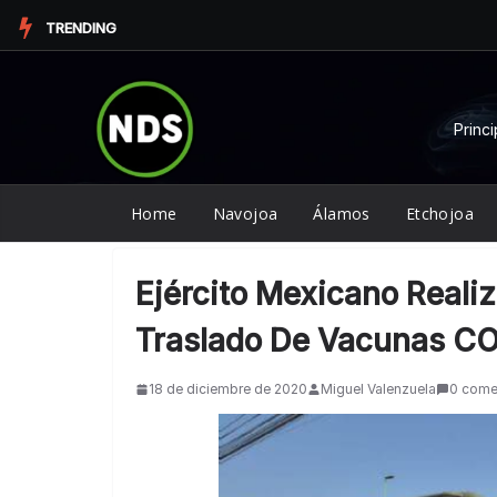
Saltar
TRENDING
al
contenido
Princi
Home
Navojoa
Álamos
Etchojoa
Ejército Mexicano Reali
Traslado De Vacunas C
18 de diciembre de 2020
Miguel Valenzuela
0 come