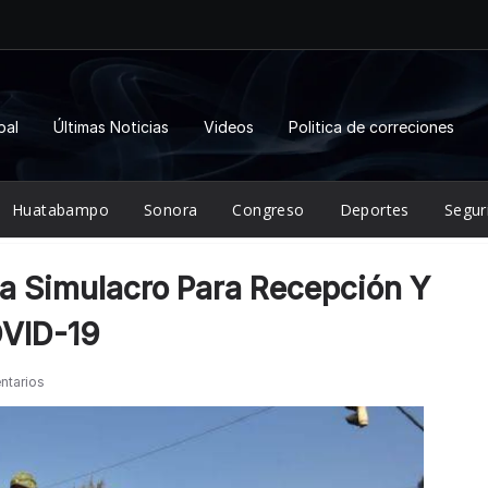
pal
Últimas Noticias
Videos
Politica de correciones
Huatabampo
Sonora
Congreso
Deportes
Segur
za Simulacro Para Recepción Y
OVID-19
ntarios