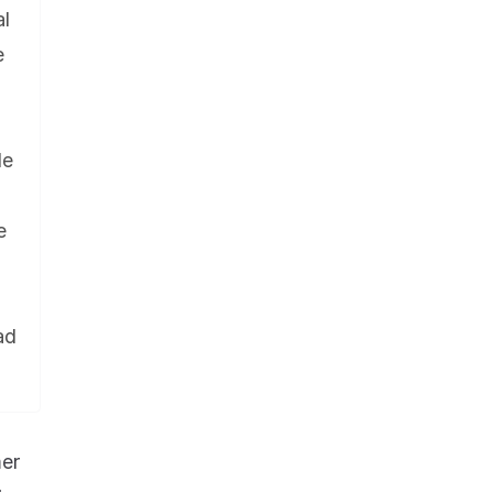
al
e
de
e
ad
mer