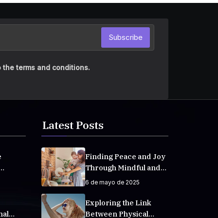
Subscribe
 the terms and conditions.
Latest Posts
e
Finding Peace and Joy
Through Mindful and
veryday
Empathetic Practices
6 de mayo de 2025
Exploring the Link
nal
Between Physical