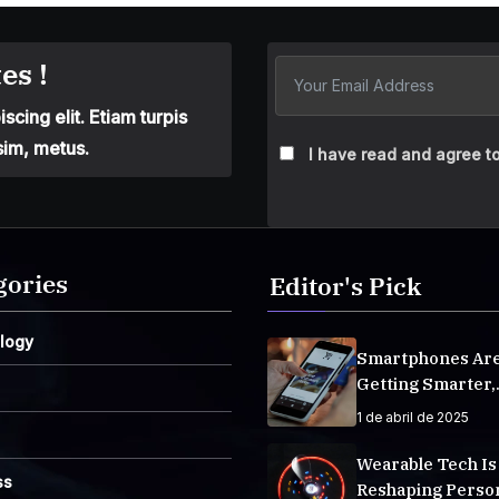
es !
cing elit. Etiam turpis
sim, metus.
I have read and agree to
gories
Editor's Pick
logy
Smartphones Ar
Getting Smarter,
Integrating AI E
1 de abril de 2025
Life
Wearable Tech Is
ss
Reshaping Perso