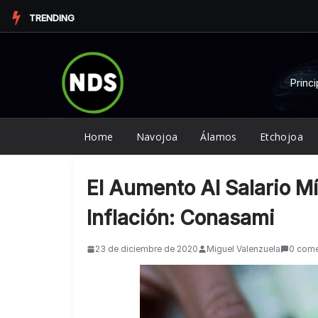
Saltar
TRENDING
al
contenido
Princi
Home
Navojoa
Álamos
Etchojoa
El Aumento Al Salario M
Inflación: Conasami
23 de diciembre de 2020
Miguel Valenzuela
0 come