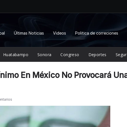
pal
Últimas Noticias
Videos
Politica de correciones
Huatabampo
Sonora
Congreso
Deportes
Segur
ínimo En México No Provocará Un
ntarios