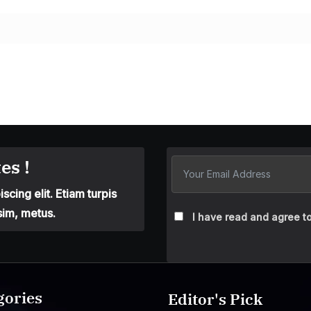
es !
cing elit. Etiam turpis
sim, metus.
I have read and agree to
gories
Editor's Pick