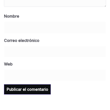
Nombre
Correo electrónico
BLOG
Jose Felix Gomez Anduro rector de la UTE
Universidad Tecnológica de Etchojoa
Web
presente en la conferencia del gobernador
de Sonora Dr. Alfonso Durazo se esperan
importantes anuncios en el tema de salud
para la Universidad y para el municipio