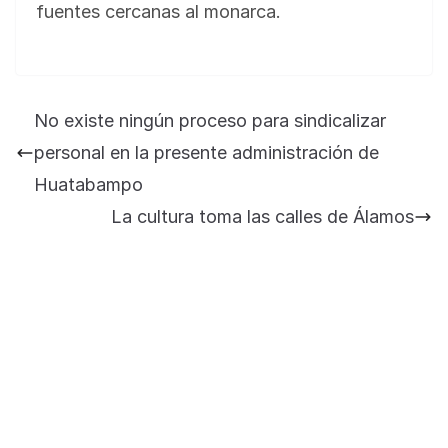
fuentes cercanas al monarca.
BLOG
Jose Felix Gomez Anduro rector de la UTE
Universidad Tecnológica de Etchojoa
No existe ningún proceso para sindicalizar
presente en la conferencia del gobernador
personal en la presente administración de
de Sonora Dr. Alfonso Durazo se esperan
importantes anuncios en el tema de salud
Huatabampo
para la Universidad y para el municipio
La cultura toma las calles de Álamos