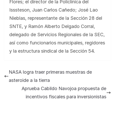
Flores; el director de la Policlínica del
Isssteson, Juan Carlos Cañedo; José Lao
Nieblas, representante de la Sección 28 del
SNTE, y Ramón Alberto Delgado Corral,
delegado de Servicios Regionales de la SEC,
así como funcionarios municipales, regidores
y la estructura sindical de la Sección 54.
BLOG
Jose Felix Gomez Anduro rector de la UTE
Universidad Tecnológica de Etchojoa
NASA logra traer primeras muestras de
presente en la conferencia del gobernador
asteroide a la tierra
de Sonora Dr. Alfonso Durazo se esperan
importantes anuncios en el tema de salud
Aprueba Cabildo Navojoa propuesta de
para la Universidad y para el municipio
incentivos fiscales para inversionistas