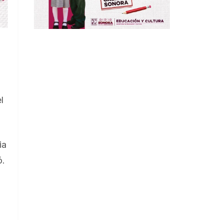
l
ia
ó.