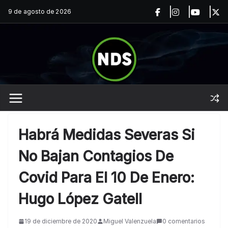
Saltar
9 de agosto de 2026
al
contenido
Habrá Medidas Severas Si
No Bajan Contagios De
Covid Para El 10 De Enero:
Hugo López Gatell
19 de diciembre de 2020
Miguel Valenzuela
0 comentarios