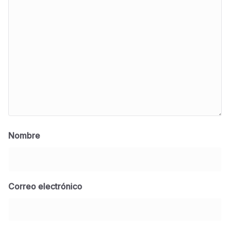
Nombre
Correo electrónico
BLOG
Jose Felix Gomez Anduro rector de la UTE