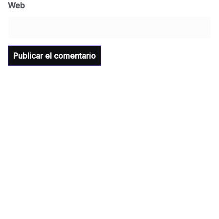
Universidad Tecnológica de Etchojoa
Web
presente en la conferencia del gobernador
de Sonora Dr. Alfonso Durazo se esperan
importantes anuncios en el tema de salud
para la Universidad y para el municipio