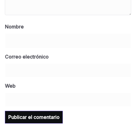
Nombre
Correo electrónico
BLOG
Jose Felix Gomez Anduro rector de la UTE
Universidad Tecnológica de Etchojoa
Web
presente en la conferencia del gobernador
de Sonora Dr. Alfonso Durazo se esperan
importantes anuncios en el tema de salud
para la Universidad y para el municipio