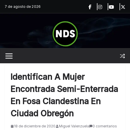
Saltar
7 de agosto de 2026
al
contenido
Identifican A Mujer
Encontrada Semi-Enterrada
En Fosa Clandestina En
Ciudad Obregón
18 de diciembre de 2020
Miguel Valenzuela
0 comentarios