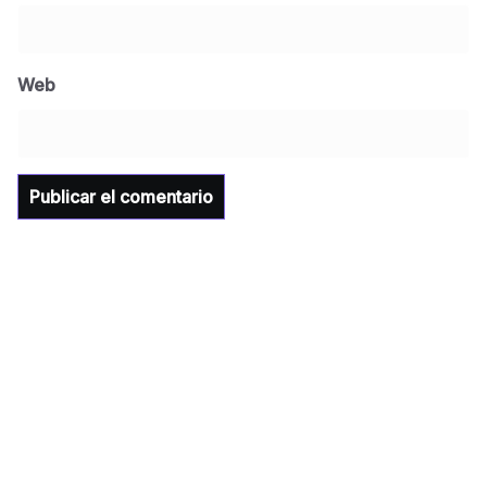
BLOG
Jose Felix Gomez Anduro rector de la UTE
Universidad Tecnológica de Etchojoa
Web
presente en la conferencia del gobernador
de Sonora Dr. Alfonso Durazo se esperan
importantes anuncios en el tema de salud
para la Universidad y para el municipio