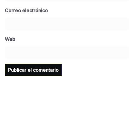
Correo electrónico
BLOG
Jose Felix Gomez Anduro rector de la UTE
Universidad Tecnológica de Etchojoa
Web
presente en la conferencia del gobernador
de Sonora Dr. Alfonso Durazo se esperan
importantes anuncios en el tema de salud
para la Universidad y para el municipio