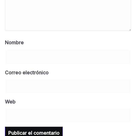
Nombre
Correo electrónico
BLOG
Jose Felix Gomez Anduro rector de la UTE
Universidad Tecnológica de Etchojoa
Web
presente en la conferencia del gobernador
de Sonora Dr. Alfonso Durazo se esperan
importantes anuncios en el tema de salud
para la Universidad y para el municipio