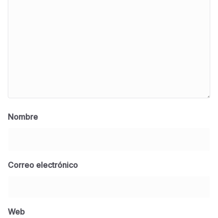
Nombre
Correo electrónico
BLOG
Jose Felix Gomez Anduro rector de la UTE
Universidad Tecnológica de Etchojoa
Web