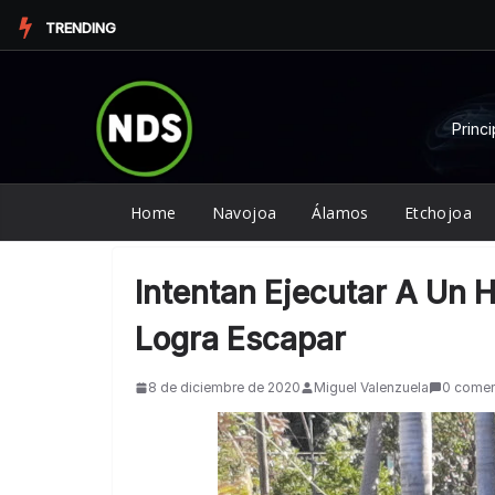
Saltar
TRENDING
al
contenido
Princi
Home
Navojoa
Álamos
Etchojoa
Intentan Ejecutar A Un 
Logra Escapar
8 de diciembre de 2020
Miguel Valenzuela
0 comen