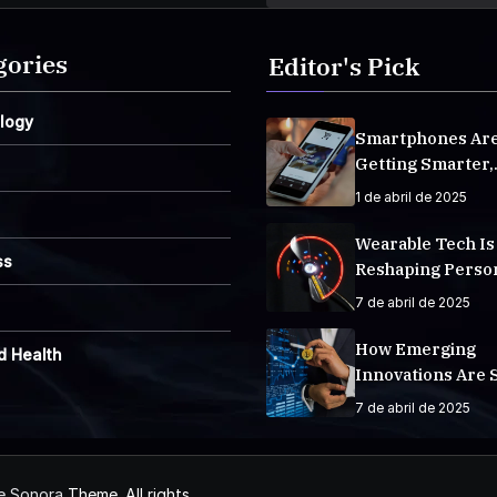
gories
Editor's Pick
logy
Smartphones Ar
Getting Smarter,
Integrating AI E
1 de abril de 2025
Life
Wearable Tech Is
ss
Reshaping Perso
Fitness Tracking
7 de abril de 2025
How Emerging
d Health
Innovations Are 
The Future
7 de abril de 2025
de Sonora
Theme. All rights