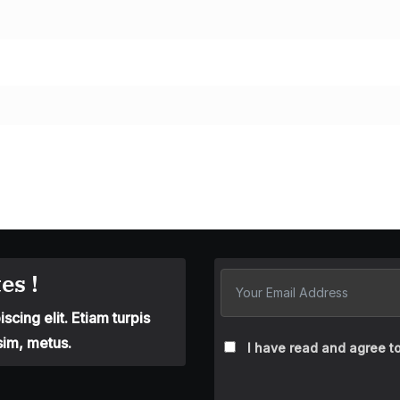
es !
cing elit. Etiam turpis
sim, metus.
I have read and agree to