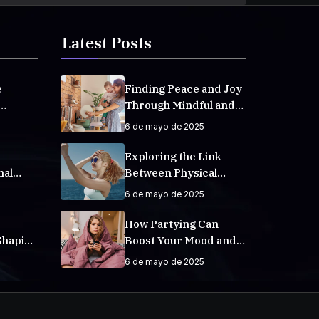
Latest Posts
e
Finding Peace and Joy
Through Mindful and
veryday
Empathetic Practices
6 de mayo de 2025
Exploring the Link
nal
Between Physical
Fitness and Mental
6 de mayo de 2025
Well-Being
How Partying Can
Shaping
Boost Your Mood and
Increase Happiness
6 de mayo de 2025