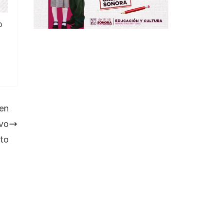
o
en
ivo
ito