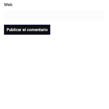
Universidad Tecnológica de Etchojoa
Web
presente en la conferencia del gobernador
de Sonora Dr. Alfonso Durazo se esperan
importantes anuncios en el tema de salud
para la Universidad y para el municipio