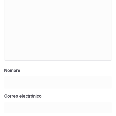
Nombre
Correo electrónico
BLOG
Jose Felix Gomez Anduro rector de la UTE