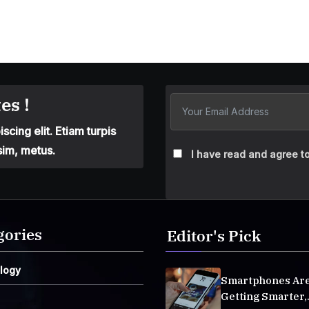
es !
cing elit. Etiam turpis
sim, metus.
I have read and agree to
gories
Editor's Pick
logy
Smartphones Ar
Getting Smarter,