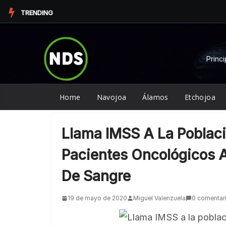
Saltar
TRENDING
al
contenido
Princi
Home
Navojoa
Álamos
Etchojoa
Llama IMSS A La Poblaci
Pacientes Oncológicos A
De Sangre
19 de mayo de 2020
Miguel Valenzuela
0 comentar