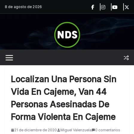
Saltar
8 de agosto de 2026
al
contenido
Localizan Una Persona Sin
Vida En Cajeme, Van 44
Personas Asesinadas De
Forma Violenta En Cajeme
21 de diciembre de 2020
Miguel Valenzuela
0 comentarios