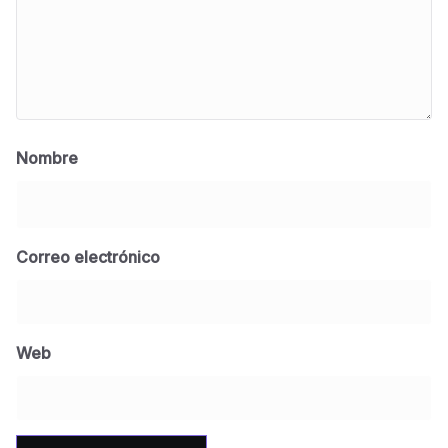
Nombre
Correo electrónico
BLOG
Jose Felix Gomez Anduro rector de la UTE
Universidad Tecnológica de Etchojoa
Web
presente en la conferencia del gobernador
de Sonora Dr. Alfonso Durazo se esperan
importantes anuncios en el tema de salud