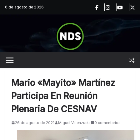
Saltar
6 de agosto de 2026
al
contenido
Mario «Mayito» Martínez
Participa En Reunión
Plenaria De CESNAV
26 de agosto de 2021
Miguel Valenzuela
0 comentarios