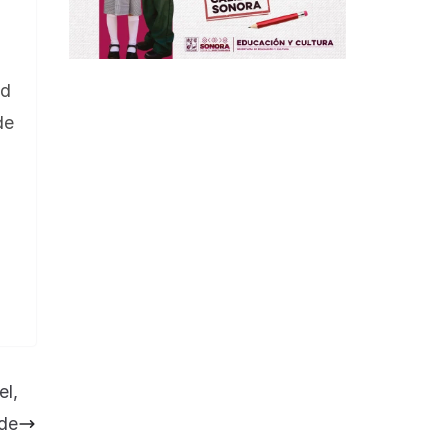
ad
de
-
el,
 de