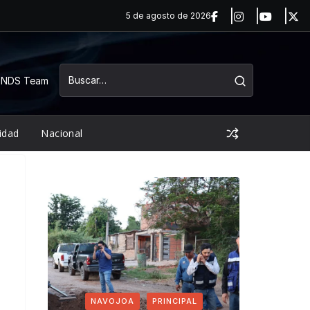
5 de agosto de 2026
NDS Team
idad
Nacional
NAVOJOA
PRINCIPAL
NAVO