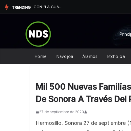
Saltar
CON “LA CUARESMA YOREME” TERMINAN SERVICIO SOCIAL ALUMNO...
TRENDING
al
contenido
Princi
Home
Navojoa
Álamos
Etchojoa
Mil 500 Nuevas Familias
De Sonora A Través De
27 de septiembre de 2023
Hermosillo, Sonora 27 de septiembre (