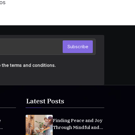
os
Subscribe
 the terms and conditions.
Latest Posts
e
Finding Peace and Joy
Through Mindful and
veryday
Empathetic Practices