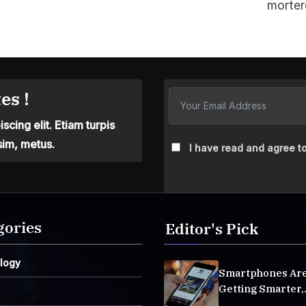
morter
es !
cing elit. Etiam turpis
sim, metus.
I have read and agree to
gories
Editor's Pick
logy
Smartphones Ar
Getting Smarter,
Integrating AI E