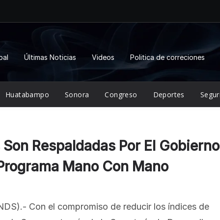
pal
Últimas Noticias
Videos
Politica de correciones
Huatabampo
Sonora
Congreso
Deportes
Segur
 Son Respaldadas Por El Gobierno
l Programa Mano Con Mano
NDS).- Con el compromiso de reducir los índices de