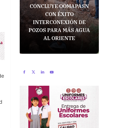
CONCLUYE OOMAPASN
CON 
CON ÉXITO
YORE
INTERCONEXIÓN DE
SERV
POZOS PARA MÁS AGUA
ALUMN
AL ORIENTE
CENT
de
d