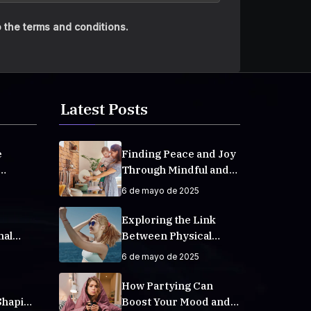
 the terms and conditions.
Latest Posts
e
Finding Peace and Joy
Through Mindful and
veryday
Empathetic Practices
6 de mayo de 2025
Exploring the Link
nal
Between Physical
Fitness and Mental
6 de mayo de 2025
Well-Being
How Partying Can
Shaping
Boost Your Mood and