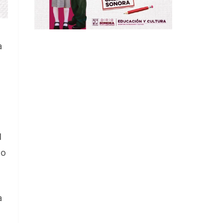
a
l
lo
a