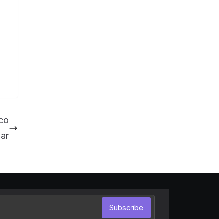
ico
nar
Subscribe