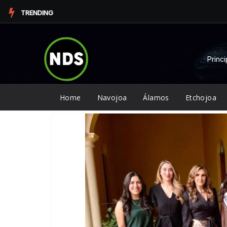
Saltar
TRENDING
al
contenido
Princi
Home
Navojoa
Álamos
Etchojoa