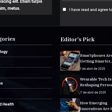
cing elit. Etiam turpis
sim, metus.
I have read and agree to
gories
Editor's Pick
logy
Smartphones Ar
Getting Smarter,
Integrating AI E
1 de abril de 2025
Life
Wearable Tech Is
ss
Reshaping Perso
Fitness Tracking
7 de abril de 2025
How Emerging
d Health
Innovations Are 