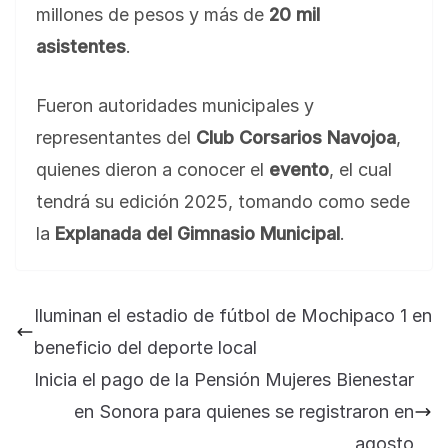
millones de pesos y más de
20 mil
asistentes
.
Fueron autoridades municipales y
representantes del
Club Corsarios Navojoa
,
quienes dieron a conocer el
evento
, el cual
tendrá su edición 2025, tomando como sede
la
Explanada del Gimnasio Municipal
.
BLOG
Jose Felix Gomez Anduro rector de la UTE
Iluminan el estadio de fútbol de Mochipaco 1 en
Universidad Tecnológica de Etchojoa
beneficio del deporte local
presente en la conferencia del gobernador
Inicia el pago de la Pensión Mujeres Bienestar
de Sonora Dr. Alfonso Durazo se esperan
importantes anuncios en el tema de salud
en Sonora para quienes se registraron en
para la Universidad y para el municipio
agosto