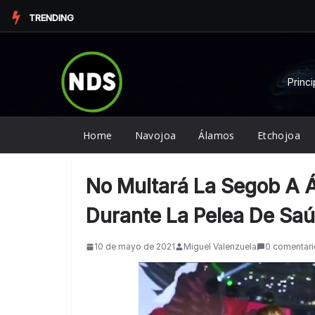
Saltar
TRENDING
al
contenido
Princi
Home
Navojoa
Álamos
Etchojoa
No Multará La Segob A Á
Durante La Pelea De Saú
10 de mayo de 2021
Miguel Valenzuela
0 comentar