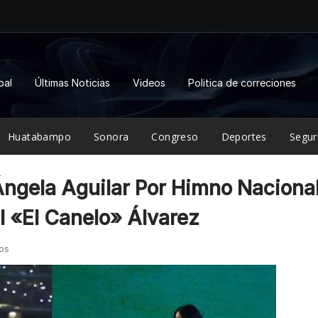
pal
Últimas Noticias
Videos
Politica de correciones
Huatabampo
Sonora
Congreso
Deportes
Segur
ngela Aguilar Por Himno Naciona
l «El Canelo» Álvarez
ios