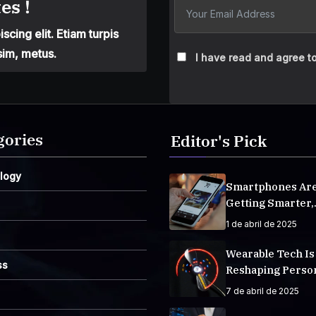
es !
cing elit. Etiam turpis
sim, metus.
I have read and agree to
gories
Editor's Pick
logy
Smartphones Ar
Getting Smarter,
Integrating AI E
1 de abril de 2025
Life
Wearable Tech Is
ss
Reshaping Perso
Fitness Tracking
7 de abril de 2025