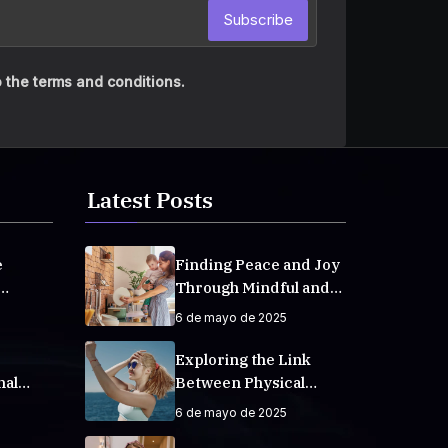
Subscribe
 the terms and conditions.
Latest Posts
e
Finding Peace and Joy
Through Mindful and
veryday
Empathetic Practices
6 de mayo de 2025
Exploring the Link
nal
Between Physical
Fitness and Mental
6 de mayo de 2025
Well-Being