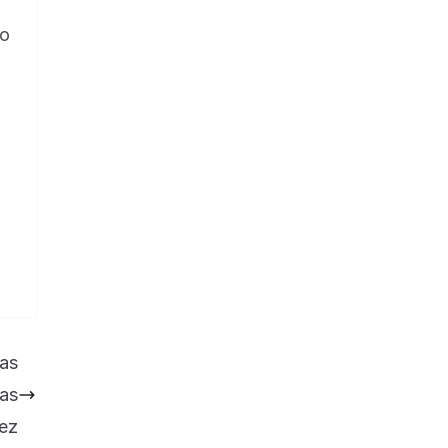
lo
as
as
ez