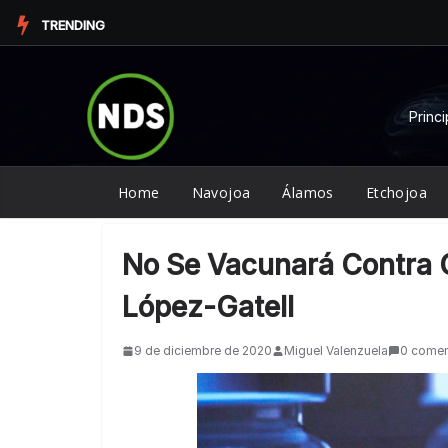
Saltar
TRENDING
al
contenido
Princi
Home
Navojoa
Álamos
Etchojoa
No Se Vacunará Contra 
López-Gatell
9 de diciembre de 2020
Miguel Valenzuela
0 comen