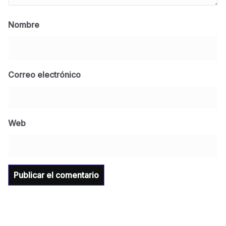
Nombre
Correo electrónico
BLOG
Jose Felix Gomez Anduro rector de la UTE
Universidad Tecnológica de Etchojoa
Web
presente en la conferencia del gobernador
de Sonora Dr. Alfonso Durazo se esperan
importantes anuncios en el tema de salud
para la Universidad y para el municipio