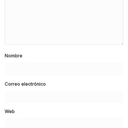
Nombre
Correo electrónico
BLOG
Jose Felix Gomez Anduro rector de la UTE
Universidad Tecnológica de Etchojoa
Web
presente en la conferencia del gobernador
de Sonora Dr. Alfonso Durazo se esperan