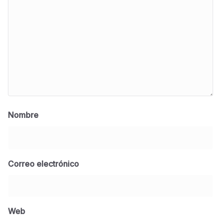
Nombre
Correo electrónico
BLOG
Jose Felix Gomez Anduro rector de la UTE
Universidad Tecnológica de Etchojoa
Web
presente en la conferencia del gobernador