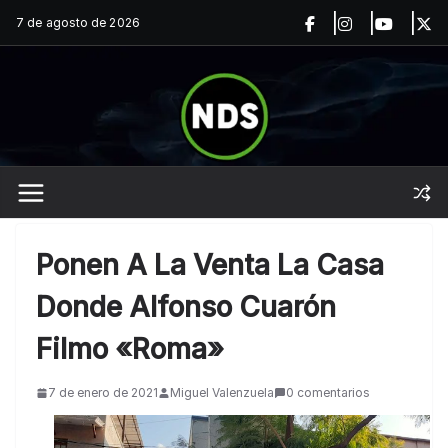
Saltar
7 de agosto de 2026
al
contenido
Ponen A La Venta La Casa
Donde Alfonso Cuarón
Filmo «Roma»
7 de enero de 2021
Miguel Valenzuela
0 comentarios