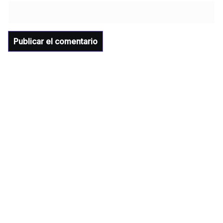
de Sonora Dr. Alfonso Durazo se esperan
importantes anuncios en el tema de salud
para la Universidad y para el municipio