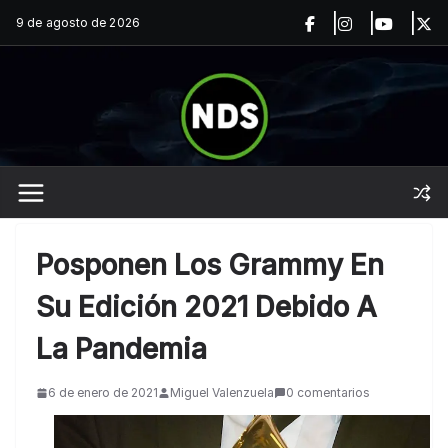
Saltar
9 de agosto de 2026
al
contenido
Posponen Los Grammy En
Su Edición 2021 Debido A
La Pandemia
6 de enero de 2021
Miguel Valenzuela
0 comentarios