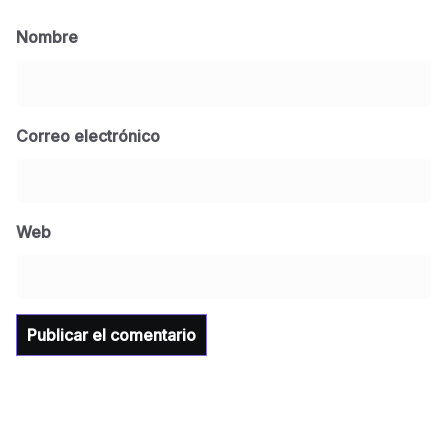
Nombre
Correo electrónico
BLOG
Jose Felix Gomez Anduro rector de la UTE
Universidad Tecnológica de Etchojoa
Web
presente en la conferencia del gobernador
de Sonora Dr. Alfonso Durazo se esperan
importantes anuncios en el tema de salud
para la Universidad y para el municipio