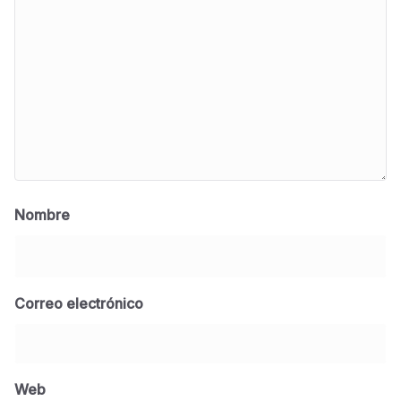
Nombre
Correo electrónico
BLOG
Jose Felix Gomez Anduro rector de la UTE
Universidad Tecnológica de Etchojoa
Web